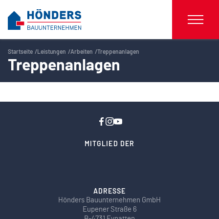
Startseite
Leistungen
Arbeiten
Treppenanlagen
Treppenanlagen
MITGLIED DER
ADRESSE
Hönders Bauunternehmen GmbH
Eupener Straße 6
B-4731 Eynatten