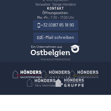
Verwalter: Serge Hönders
KONTAKT
Öffnungszeiten:
Mo.-Fr.:
7.30 – 17.00 Uhr
+32 (0)87 85 18 90
E-Mail schreiben
Impressum
Datenschutz
Hönders Bauunternehmen
Hoenders Immobilien
Hönders Son
Hönders Tür- und Torsysteme
Hoenders Gruppe