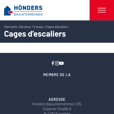
Startseite
Services
Travaux
Cages d’escaliers
Cages d’escaliers
MEMBRE DE LA
ADRESSE
Hönders Bauunternehmen SRL
Eupener Straße 6
B-4731 Eynatten