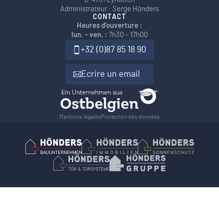
Administrateur : Serge Hönders
CONTACT
Heures d’ouverture :
lun. – ven. :
7h30 – 17h00
+32 (0)87 85 18 90
Ecrire un email
Mentions légales
Protection des données
Hönders Bauunternehmen
Hoenders Immobilien
Hönders Son
Hönders Tür- und Torsysteme
Hoenders Gruppe