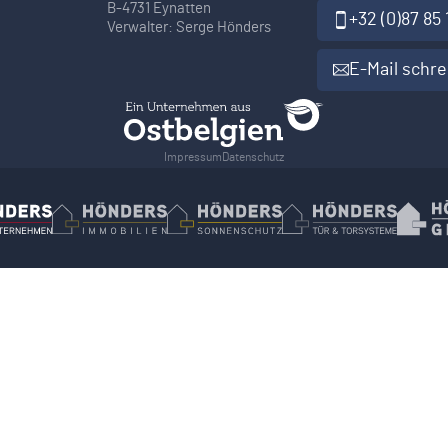
B-4731 Eynatten
+32 (0)87 85 
Verwalter: Serge Hönders
E-Mail schr
Impressum
Datenschutz
Hönders Bauunternehmen
Hoenders Immobilien
Hönders Sonnenschutz
Hönders Tür-