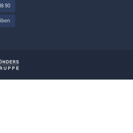
18 90
eiben
 und Torsysteme
Hoenders Gruppe