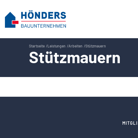
Startseite
Leistungen
Arbeiten
Stützmauern
Stützmauern
MITGL