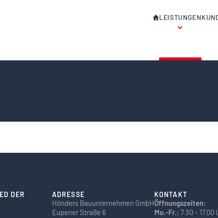
HOME
LEISTUNGEN
KUN
IED DER
ADRESSE
KONTAKT
Hönders Bauunternehmen GmbH
Öffnungszeiten:
Eupener Straße 6
Mo.-Fr.:
7.30 – 17.00 