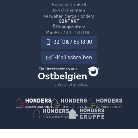
Eupener Straße 6
B-4731 Eynatten
Verwalter: Serge Hönders
KONTAKT
Öffnungszeiten:
Mo.-Fr.:
7.30 – 17.00 Uhr
+32 (0)87 85 18 90
E-Mail schreiben
Impressum
Datenschutz
Hönders Bauunternehmen
Hoenders Immobilien
Hönders Son
Hönders Tür- und Torsysteme
Hoenders Gruppe