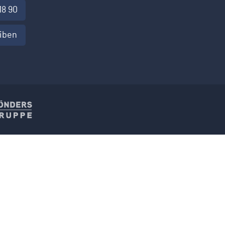
18 90
eiben
 und Torsysteme
Hoenders Gruppe