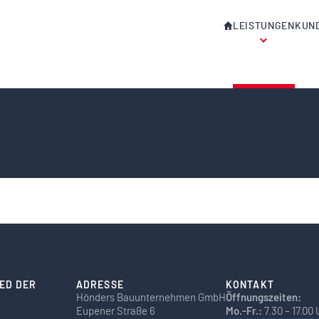
HOME
LEISTUNGEN
KUN
IED DER
ADRESSE
KONTAKT
Hönders Bauunternehmen GmbH
Öffnungszeiten:
Eupener Straße 6
Mo.-Fr.:
7.30 – 17.00 