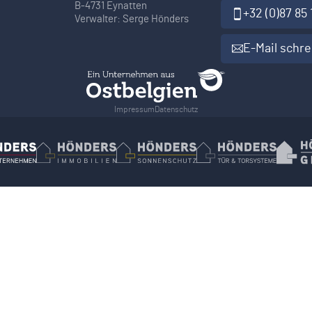
B-4731 Eynatten
+32 (0)87 85 
Verwalter: Serge Hönders
E-Mail schr
Impressum
Datenschutz
Hönders Bauunternehmen
Hoenders Immobilien
Hönders Sonnenschutz
Hönders Tür-