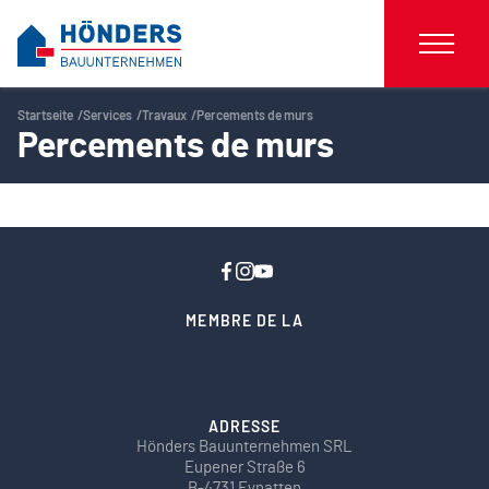
Startseite
Services
Travaux
Percements de murs
Percements de murs
MEMBRE DE LA
ADRESSE
Hönders Bauunternehmen SRL
Eupener Straße 6
B-4731 Eynatten