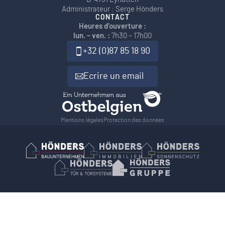
Administrateur : Serge Hönders
CONTACT
Heures d’ouverture :
lun. – ven. :
7h30 – 17h00
+32 (0)87 85 18 90
Ecrire un email
Mentions légales
Protection des données
Hönders Bauunternehmen
Hoenders Immobilien
Hönders Son
Hönders Tür- und Torsysteme
Hoenders Gruppe