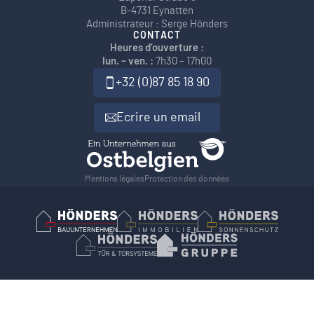
B-4731 Eynatten
Administrateur : Serge Hönders
CONTACT
Heures d’ouverture :
lun. – ven. :
7h30 – 17h00
+32 (0)87 85 18 90
Ecrire un email
Mentions légales
Protection des données
Hönders Bauunternehmen
Hoenders Immobilien
Hönders Son
Hönders Tür- und Torsysteme
Hoenders Gruppe